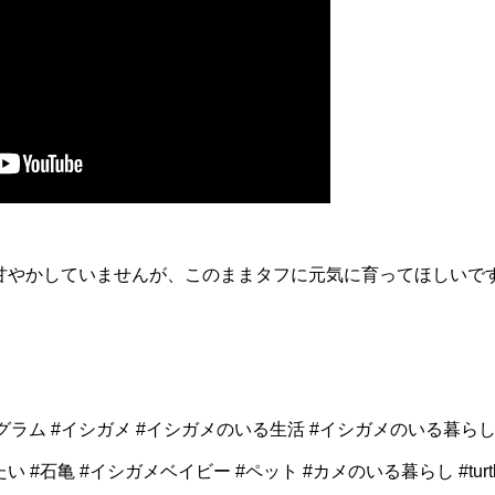
甘やかしていませんが、このままタフに元気に育ってほしいで
タグラム #イシガメ #イシガメのいる生活 #イシガメのいる暮らし
 #イシガメベイビー #ペット #カメのいる暮らし #turtle #turtlel