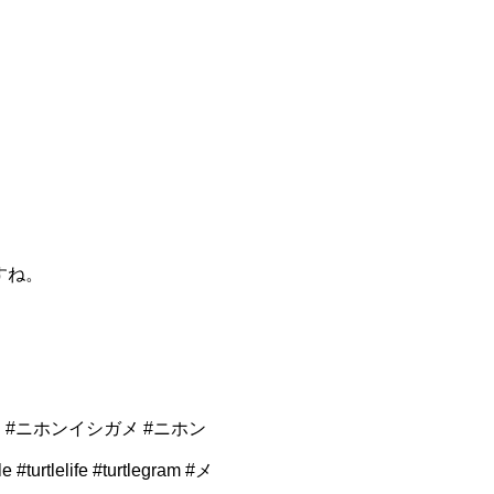
すね。
 #ニホンイシガメ #ニホン
ife #turtlegram #メ