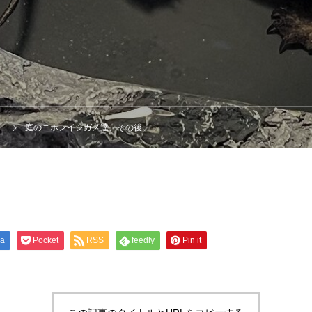
メ
庭のニホンイシガメ達、その後。
na
Pocket
RSS
feedly
Pin it