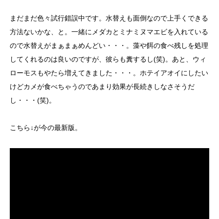
まだまだ色々試行錯誤中です。水替えも面倒なので上手くできる
方法ないかな、と。一緒にメダカとミナミヌマエビを入れている
ので水替えがまぁまぁめんどい・・・。藻や餌の食べ残しを処理
してくれるのは良いのですが、彼らも糞するし(笑)。あと、ウィ
ローモスもやたら増えてきました・・・。ホテイアオイにしたい
けどカメが食べちゃうのであまり効果が長続きしなさそうだ
し・・・(笑)。
こちら↓が今の最新版。