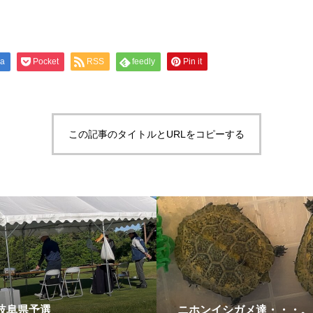
na
Pocket
RSS
feedly
Pin it
この記事のタイトルとURLをコピーする
マ岐阜県予選
ニホンイシガメ達・・・。