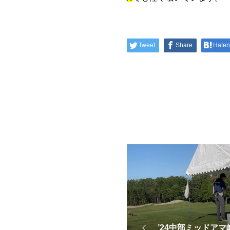
Tweet
Share
Hate
’24中部ミッドア