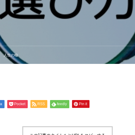
人生の輪
na
Pocket
RSS
feedly
Pin it