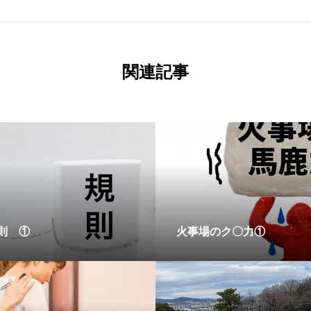
関連記事
原則 ①
火事場のク〇力①