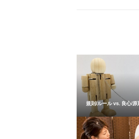
規則/ルール vs. 良心/