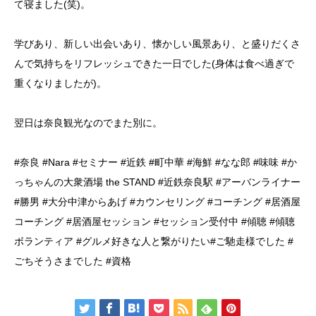
て寝ました(笑)。
学びあり、新しい出会いあり、懐かしい風景あり、と盛りだくさ
んで気持ちをリフレッシュできた一日でした(身体は食べ過ぎで
重くなりましたが)。
翌日は奈良観光なのでまた別に。
#奈良 #Nara #セミナー #近鉄 #町中華 #海鮮 #なな郎 #味味 #か
っちゃんの大衆酒場 the STAND #近鉄奈良駅 #アーバンライナー
#勝男 #大分中津からあげ #カウンセリング #コーチング #居酒屋
コーチング #居酒屋セッション #セッション受付中 #傾聴 #傾聴
ボランティア #グルメ好きな人と繋がりたい#ご馳走様でした #
ごちそうさまでした #資格