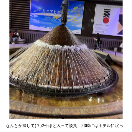
なんとか探して(？)2件ほど入って談笑。23時にはホテルに戻っ