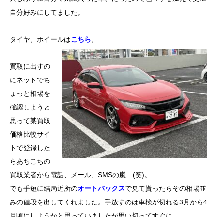
自分好みにしてました。
タイヤ、ホイールは
こちら
。
買取に出すの
にネットでち
ょっと相場を
確認しようと
思って某買取
価格比較サイ
トで登録した
らあちこちの
買取業者から電話、メール、SMSの嵐…(笑)。
でも手短に結局近所の
オートバックス
で見て貰ったらその相場並
みの値段を出してくれました。手放すのは車検が切れる3月から4
月頃にしようかと思っていましたが思い切ってすぐに。