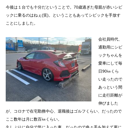
今後は１台でも十分だということで。70歳過ぎた母親が赤いシビ
ックに乗るのはねぇ(笑)。ということもあってシビックを手放す
ことにしました。
会社員時代、
通勤用にシビ
ックちゃんを
愛車にして毎
日90㎞くら
い走ったので
あっという間
に走行距離が
伸びました
が、コロナで在宅勤務中心、退職後はゴルフくらい、だったので
ここ数年は月に数百㎞くらい。
久しぶりに自分で気に入った車、だったので色々手を加えて更に