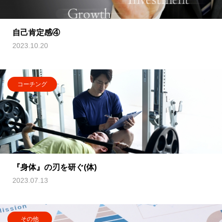
自己肯定感④
2023.10.20
コーチング
『身体』の刃を研ぐ(体)
2023.07.13
その他