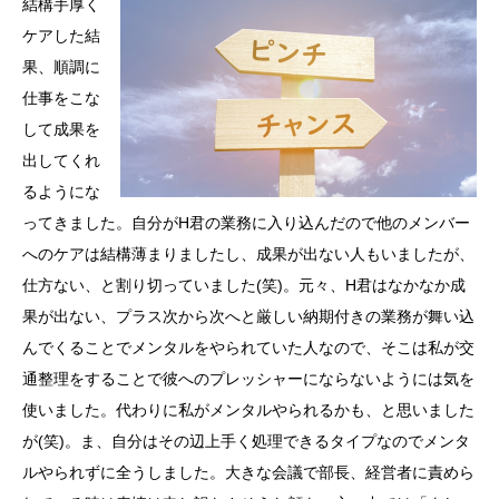
結構手厚く
ケアした結
果、順調に
仕事をこな
して成果を
出してくれ
るようにな
ってきました。自分がH君の業務に入り込んだので他のメンバー
へのケアは結構薄まりましたし、成果が出ない人もいましたが、
仕方ない、と割り切っていました(笑)。元々、H君はなかなか成
果が出ない、プラス次から次へと厳しい納期付きの業務が舞い込
んでくることでメンタルをやられていた人なので、そこは私が交
通整理をすることで彼へのプレッシャーにならないようには気を
使いました。代わりに私がメンタルやられるかも、と思いました
が(笑)。ま、自分はその辺上手く処理できるタイプなのでメンタ
ルやられずに全うしました。大きな会議で部長、経営者に責めら