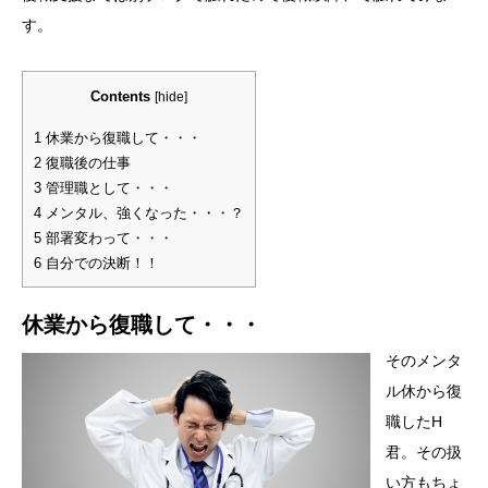
す。
Contents
[
hide
]
1
休業から復職して・・・
2
復職後の仕事
3
管理職として・・・
4
メンタル、強くなった・・・？
5
部署変わって・・・
6
自分での決断！！
休業から復職して・・・
そのメンタ
ル休から復
職したH
君。その扱
い方もちょ