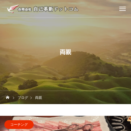
両親
ブログ
両親
コーチング